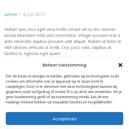
admin
6 juli 2017
Nullam quis risus eget urna mollis ornare vel eu leo. Aenean
lacinia bibendum nulla sed consectetur. Integer posuere erat a
ante venenatis dapibus posuere velit aliquet. Nullam id dolor id
nibh ultricies vehicula ut id elit. Cras justo odio, dapibus ac
facilisis in, egestas eget quam.
Nulla vitae elit libero, a pharetra augue. Aenean lacinia bibendum
Beheer toestemming
nulla sed consectetur. Donec ullamcorper nulla non metus
auctor fringilla. Maecenas sed diam eget risus varius blandit sit
Om de beste ervaringen te bieden, gebruiken wij technologieën zoals
amet non magna.
cookies om informatie over je apparaat op te slaan en/of te
raadplegen. Door in te stemmen met deze technologieën kunnen wij
gegevens zoals surfgedrag of unieke ID's op deze site verwerken. Als je
geen toestemming geeft of uw toestemming intrekt, kan dit een
nadelige invloed hebben op bepaalde functies en mogelijkheden.
Accepteren