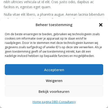
nibh ultricies vehicula ut id elit. Cras justo odio, dapibus ac
facilisis in, egestas eget quam.
Nulla vitae elit libero, a pharetra augue. Aenean lacinia bibendum
nulla sed consectetur. Donec ullamcorper nulla non metus
Beheer toestemming
auctor fringilla. Maecenas sed diam eget risus varius blandit sit
amet non magna.
Om de beste ervaringen te bieden, gebruiken wij technologieën zoals
cookies om informatie over je apparaat op te slaan en/of te
raadplegen. Door in te stemmen met deze technologieën kunnen wij
gegevens zoals surfgedrag of unieke ID's op deze site verwerken. Als je
geen toestemming geeft of uw toestemming intrekt, kan dit een
nadelige invloed hebben op bepaalde functies en mogelijkheden.
Accepteren
Weigeren
Bekijk voorkeuren
2023DBD-Consultancy. All rights reserved.
Home pagina DBD-Consultancy